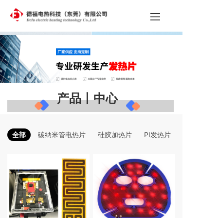
产品丨中心
全部
碳纳米管电热片
硅胶加热片
PI发热片
石墨烯发热