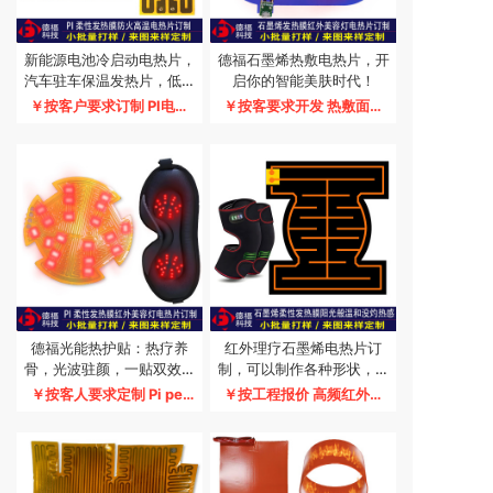
新能源电池冷启动电热片，
德福石墨烯热敷电热片，开
汽车驻车保温发热片，低温
启你的智能美肤时代！
地区电池放电恒温加热膜，
￥按客户要求订制
PI电热
￥按客要求开发
热敷面膜
宽频5-48V加热片
片 硅胶电热片 石墨烯电热
美容面膜 美白除皱纹 嫩肤
片低温宽频电热片订制
软化血管 化血栓 通经络 消
肿瘤 结节
德福光能热护贴：热疗养
红外理疗石墨烯电热片订
骨，光波驻颜，一贴双效的
制，可以制作各种形状，电
养生美容革命
压 温度 性能要求
￥按客人要求定制
Pi pet
￥按工程报价
高频红外波
石墨烯 碳纳米管电热片+美
石墨烯电热片订制 碳纳米
容灯订制
管电热膜订制