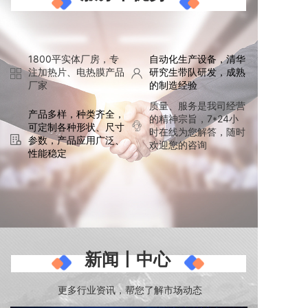
1800平实体厂房，专
自动化生产设备，清华
注加热片、电热膜产品
研究生带队研发，成熟
厂家
的制造经验
质量、服务是我司经营
产品多样，种类齐全，
的精神宗旨，7*24小
可定制各种形状、尺寸
时在线
为您解答，随时
参数，产品应用广泛、
欢迎您的咨询
性能稳定
新闻丨中心
更多行业资讯，帮您了解市场动态