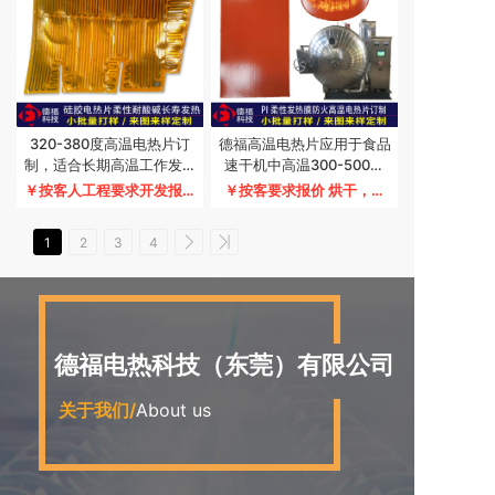
320-380度高温电热片订
德福高温电热片应用于食品
制，适合长期高温工作发热
速干机中高温300-500度
片，无辐射不着火，防火防
高效能发热，能长期不断电
￥按客人工程要求开发报价
￥按客要求报价
烘干，蒸
水电热膜订制
工作
高温PI PET发热片，发热膜
馏、汽化机械高温电热片订
订制加工，新材料耐高温开
制加工
1
2
3
4
发
德福电热科技（东莞）有限公司
关于我们
/
About us